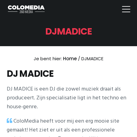
Spring naar de hoofdnavigatie
Door naar de hoofd inhoud
Spring naar de voettekst
MEN
ColoMedia
websites, animaties en drukwerk
DJMADICE
Je bent hier:
Home
/
DJMADICE
DJ MADICE
DJ MADICE is een DJ die zowel muziek draait als
produceert. Zijn specialisatie ligt in het techno en
house-genre.
ColoMedia heeft voor mij een erg mooie site
gemaakt! Het ziet er uit als een professionele