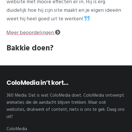
website met mooie effecten er in. Hij is erg
duidelijk hoe hij zijn site maakt en je eigen ideeën
weet hij heel goed uit te werken!
Meer beoordelingen
Bakkie doen?
Footer
ColoMedia in’t kort…
360 Media. Dat is wat ColoMedia doet. ColoMedia ontwerpt
animaties die de aandacht blijven trekken. Maar ook
websites, drukwerk of content, niets is ons te gek. Daag ons
uit!
ColoMedia